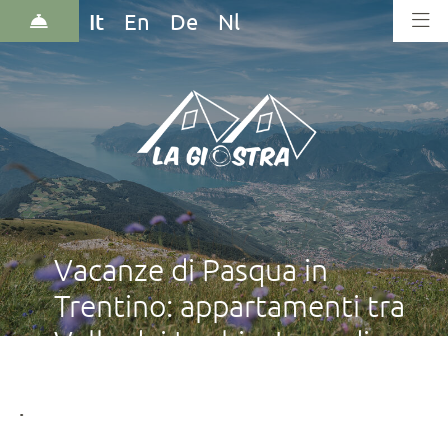
It
En
De
Nl
Vacanze di Pasqua in
Trentino: appartamenti tra
Valle dei Laghi e Lago di
Garda
.